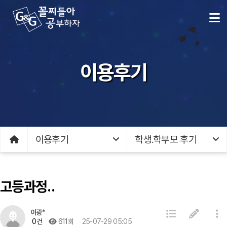
이용후기
이용후기
학생.학부모 후기
고등과정..
이광*
0건
611회
25-07-29 05:05