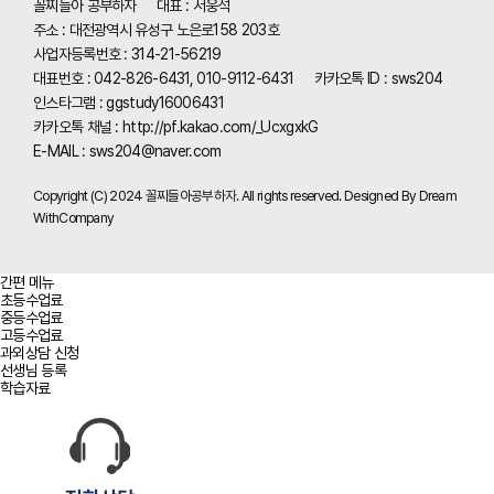
꼴찌들아 공부하자
대표 : 서웅석
주소 : 대전광역시 유성구 노은로158 203호
사업자등록번호 : 314-21-56219
대표번호 : 042-826-6431, 010-9112-6431
카카오톡 ID : sws204
인스타그램 : ggstudy16006431
카카오톡 채널 :
http://pf.kakao.com/_UcxgxkG
E-MAIL :
sws204@naver.com
Copyright (C) 2024 꼴찌들아공부하자. All rights reserved. Designed By Dream
WithCompany
간편 메뉴
초등수업료
중등수업료
고등수업료
과외상담 신청
선생님 등록
학습자료