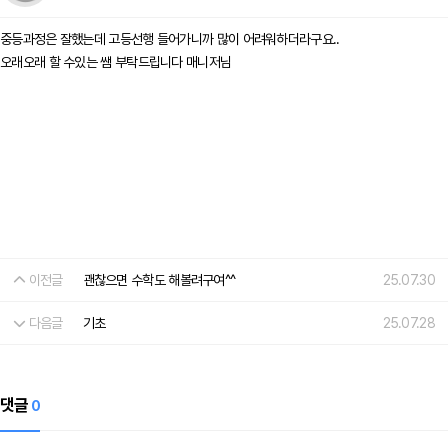
중등과정은 잘했는데 고등선행 들어가니까 많이 어려워하더라구요..
오래오래 할 수있는 쌤 부탁드립니다 매니저님
이전글
괜찮으면 수학도 해볼려구여^^
25.07.30
다음글
기초
25.07.28
댓글
0