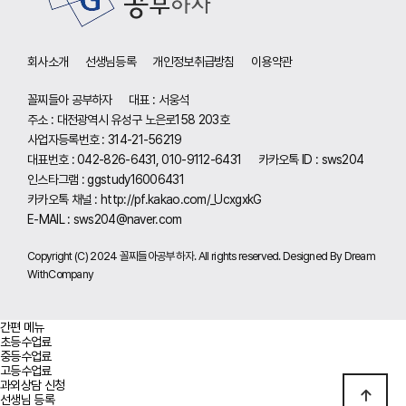
회사소개
선생님등록
개인정보취급방침
이용약관
꼴찌들아 공부하자
대표 : 서웅석
주소 : 대전광역시 유성구 노은로158 203호
사업자등록번호 : 314-21-56219
대표번호 : 042-826-6431, 010-9112-6431
카카오톡 ID : sws204
인스타그램 : ggstudy16006431
카카오톡 채널 :
http://pf.kakao.com/_UcxgxkG
E-MAIL :
sws204@naver.com
Copyright (C) 2024 꼴찌들아공부하자. All rights reserved. Designed By Dream
WithCompany
간편 메뉴
초등수업료
중등수업료
고등수업료
과외상담 신청
선생님 등록