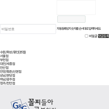
자동등록방지 숫자를 순서대로 입력하세요.
비밀글
댓글등록
수원/화성/용인(본점)
서울점
부천점
대전/세종점
안산점
안양/평촌/산본점
성남/분당점
하남/광주점
청주/천안점
사이트 정보